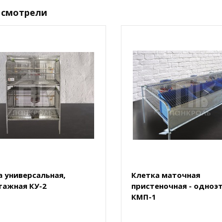
 смотрели
а универсальная,
Клетка маточная
тажная КУ-2
пристеночная - одноэ
КМП-1