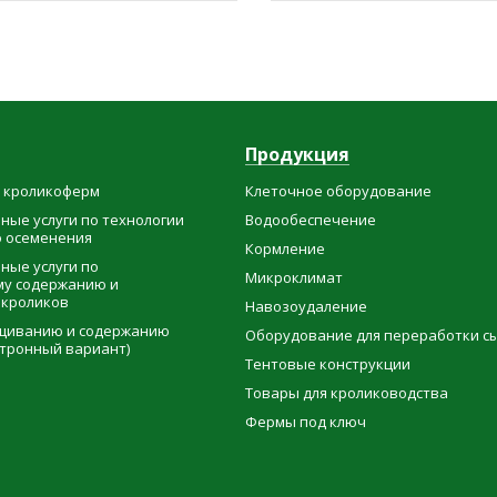
Продукция
о кроликоферм
Клеточное оборудование
ные услуги по технологии
Водообеспечение
о осеменения
Кормление
ные услуги по
Микроклимат
у содержанию и
кроликов
Навозоудаление
ащиванию и содержанию
Оборудование для переработки с
ктронный вариант)
Тентовые конструкции
Товары для кролиководства
Фермы под ключ