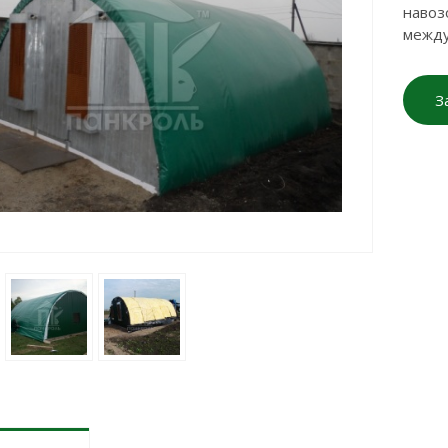
навоз
между
З