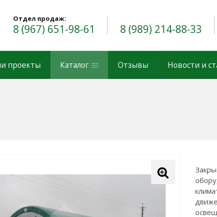
Отдел продаж:
8 (967) 651-98-61
8 (989) 214-88-33
и проекты
Каталог
Отзывы
Новости и с
Закры
обору
клима
движе
освещ